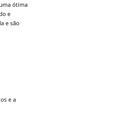
 uma ótima
do e
da e são
os e a