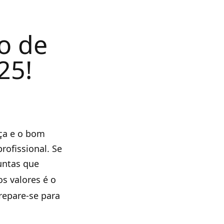
o de
25!
nça e o bom
ofissional. Se
untas que
os valores é o
repare-se para