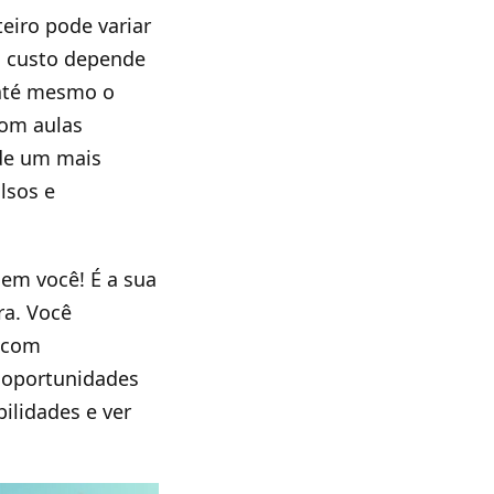
eiro pode variar
O custo depende
 até mesmo o
com aulas
 de um mais
lsos e
 em você! É a sua
ra. Você
r com
s oportunidades
ilidades e ver