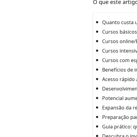
O que este artig
Quanto custa u
Cursos básicos 
Cursos online/
Cursos intensi
Cursos com esp
Benefícios de 
Acesso rápido 
Desenvolviment
Potencial aume
Expansão da re
Preparação par
Guia prático: 
Descubra o in