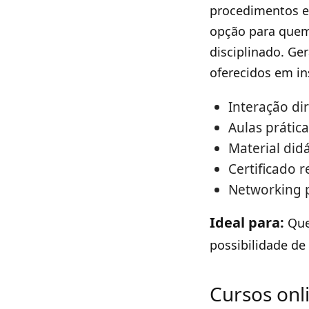
procedimentos e
opção para quem
disciplinado. Ge
oferecidos em ins
Interação di
Aulas prátic
Material didá
Certificado 
Networking p
Ideal para:
Que
possibilidade de
Cursos onl