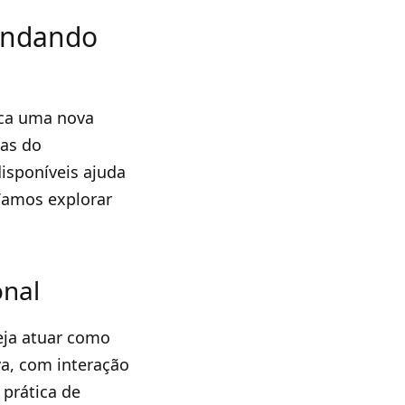
vendando
sca uma nova
mas do
isponíveis ajuda
 Vamos explorar
onal
eja atuar como
va, com interação
 prática de