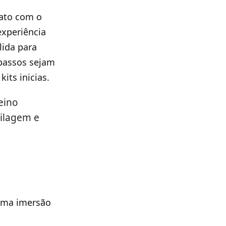
tato com o
experiência
lida para
 passos sejam
its inicias.
eino
tilagem e
uma imersão