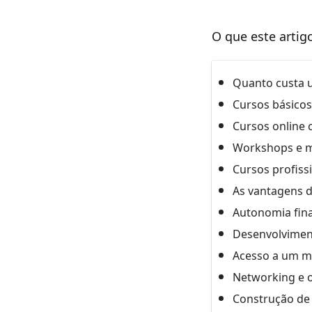
O que este artig
Quanto custa u
Cursos básicos 
Cursos online 
Workshops e m
Cursos profiss
As vantagens d
Autonomia finan
Desenvolviment
Acesso a um m
Networking e 
Construção de