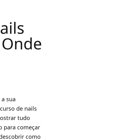
ails
e Onde
 a sua
curso de nails
mostrar tudo
ão para começar
 descobrir como