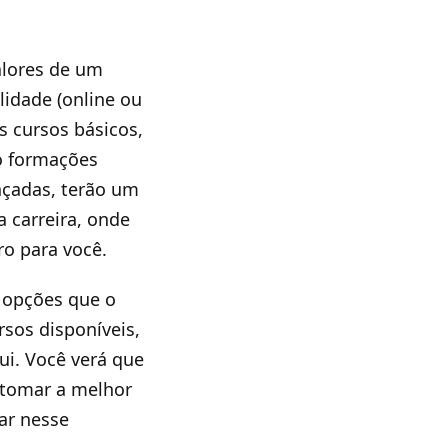
alores de um
idade (online ou
s cursos básicos,
o formações
nçadas, terão um
 carreira, onde
ro para você.
s opções que o
rsos disponíveis,
ui. Você verá que
 tomar a melhor
ar nesse