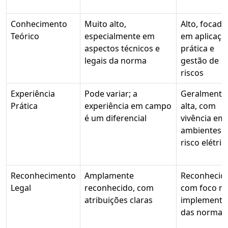
Conhecimento
Muito alto,
Alto, focado
Teórico
especialmente em
em aplicaçã
aspectos técnicos e
prática e
legais da norma
gestão de
riscos
Experiência
Pode variar; a
Geralmente
Prática
experiência em campo
alta, com
é um diferencial
vivência em
ambientes 
risco elétric
Reconhecimento
Amplamente
Reconhecid
Legal
reconhecido, com
com foco n
atribuições claras
implementa
das normas